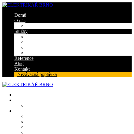
Domů
O nás
Certifikáty
Služby
Elektroinstalace
Revize
Zabezpečovací systém
Protipožární ucpávky
Reference
Blog
Kontakt
Nezávazná poptávka
Domů
O nás
Certifikáty
Služby
Elektroinstalace
Revize
Zabezpečovací systém
Protipožární ucpávky