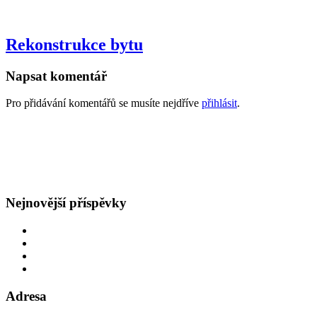
Rekonstrukce bytu
Napsat komentář
Pro přidávání komentářů se musíte nejdříve
přihlásit
.
GDPR
Všeobecné obchodní podmínky
Nejnovější příspěvky
Oprava rozvodů v bytě
Obětavý přístup
Navýšení hlavního jističe
Špatná hodnota hlavního jističe
Adresa