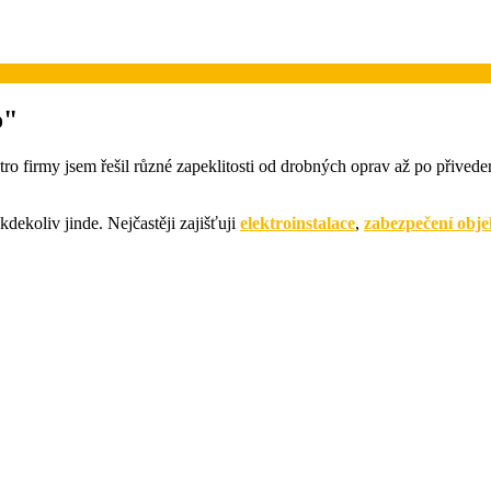
o"
tro firmy jsem řešil různé zapeklitosti od drobných oprav až po přivede
kdekoliv jinde. Nejčastěji zajišťuji
elektroinstalace
,
zabezpečení obje