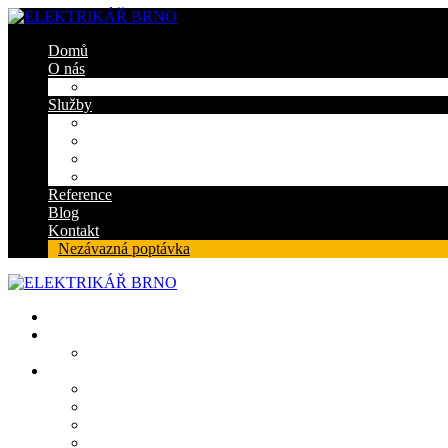
Domů
O nás
Certifikáty
Služby
Elektroinstalace
Revize
Zabezpečovací systém
Protipožární ucpávky
Reference
Blog
Kontakt
Nezávazná poptávka
Domů
O nás
Certifikáty
Služby
Elektroinstalace
Revize
Zabezpečovací systém
Protipožární ucpávky