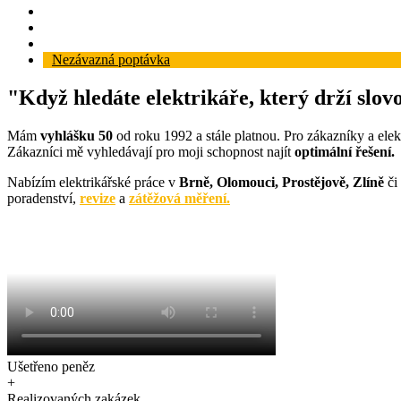
Reference
Blog
Kontakt
Nezávazná poptávka
"Když hledáte elektrikáře, který drží slov
Mám
vyhlášku 50
od roku 1992 a stále platnou. Pro zákazníky a elek
Zákazníci mě vyhledávají pro moji schopnost najít
optimální řešení.
Nabízím elektrikářské práce v
Brně, Olomouci, Prostějově, Zlíně
či 
poradenství,
revize
a
zátěžová měření
.
Ušetřeno peněz
+
Realizovaných zakázek