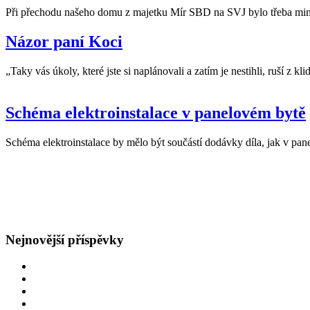
Při přechodu našeho domu z majetku Mír SBD na SVJ bylo třeba mimo
Názor paní Koci
„Taky vás úkoly, které jste si naplánovali a zatím je nestihli, ruší z kli
Schéma elektroinstalace v panelovém bytě
Schéma elektroinstalace by mělo být součástí dodávky díla, jak v pan
GDPR
Všeobecné obchodní podmínky
Nejnovější příspěvky
Oprava rozvodů v bytě
Obětavý přístup
Navýšení hlavního jističe
Špatná hodnota hlavního jističe