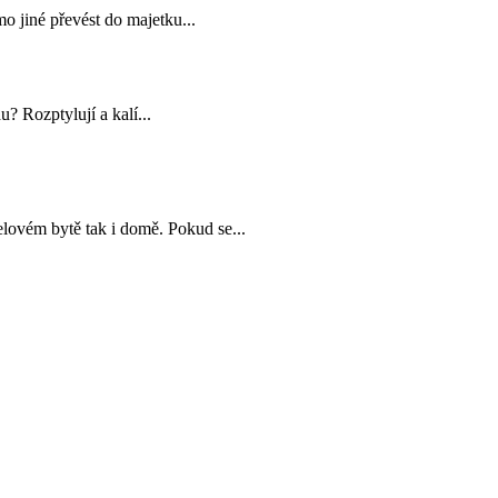
 jiné převést do majetku...
du? Rozptylují a kalí...
elovém bytě tak i domě. Pokud se...