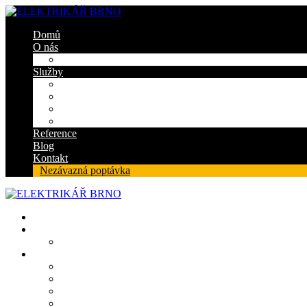
Domů
O nás
Certifikáty
Služby
Elektroinstalace
Revize
Zabezpečovací systém
Protipožární ucpávky
Reference
Blog
Kontakt
Nezávazná poptávka
Domů
O nás
Certifikáty
Služby
Elektroinstalace
Revize
Zabezpečovací systém
Protipožární ucpávky