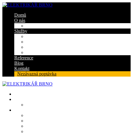
Domů
O nás
Certifikáty
Služby
Elektroinstalace
Revize
Zabezpečovací systém
Protipožární ucpávky
Reference
Blog
Kontakt
Nezávazná poptávka
Domů
O nás
Certifikáty
Služby
Elektroinstalace
Revize
Zabezpečovací systém
Protipožární ucpávky