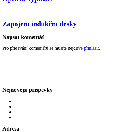
Zapojení indukční desky
Napsat komentář
Pro přidávání komentářů se musíte nejdříve
přihlásit
.
GDPR
Všeobecné obchodní podmínky
Nejnovější příspěvky
Oprava rozvodů v bytě
Obětavý přístup
Navýšení hlavního jističe
Špatná hodnota hlavního jističe
Adresa