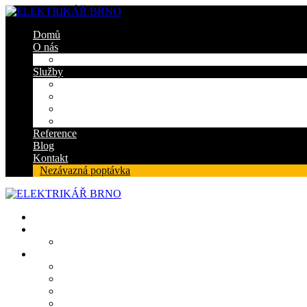
Domů
O nás
Certifikáty
Služby
Elektroinstalace
Revize
Zabezpečovací systém
Protipožární ucpávky
Reference
Blog
Kontakt
Nezávazná poptávka
Domů
O nás
Certifikáty
Služby
Elektroinstalace
Revize
Zabezpečovací systém
Protipožární ucpávky