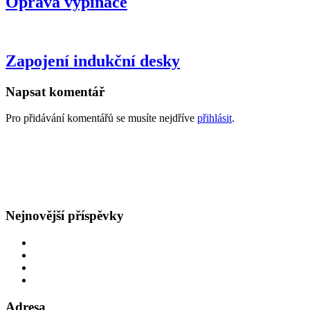
Oprava vypínače
Zapojení indukční desky
Napsat komentář
Pro přidávání komentářů se musíte nejdříve
přihlásit
.
GDPR
Všeobecné obchodní podmínky
Nejnovější příspěvky
Oprava rozvodů v bytě
Obětavý přístup
Navýšení hlavního jističe
Špatná hodnota hlavního jističe
Adresa