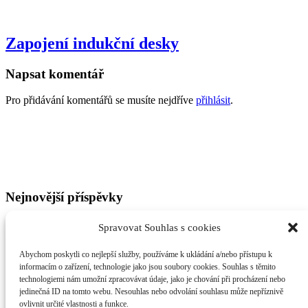
Zapojení indukční desky
Napsat komentář
Pro přidávání komentářů se musíte nejdříve
přihlásit
.
GDPR
Všeobecné obchodní podmínky
Nejnovější příspěvky
Oprava rozvodů v bytě
Spravovat Souhlas s cookies
Obětavý přístup
Navýšení hlavního jističe
Abychom poskytli co nejlepší služby, používáme k ukládání a/nebo přístupu k
Špatná hodnota hlavního jističe
informacím o zařízení, technologie jako jsou soubory cookies. Souhlas s těmito
technologiemi nám umožní zpracovávat údaje, jako je chování při procházení nebo
Adresa
jedinečná ID na tomto webu. Nesouhlas nebo odvolání souhlasu může nepříznivě
ovlivnit určité vlastnosti a funkce.