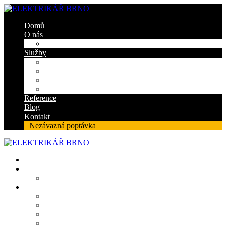
Domů
O nás
Certifikáty
Služby
Elektroinstalace
Revize
Zabezpečovací systém
Protipožární ucpávky
Reference
Blog
Kontakt
Nezávazná poptávka
Domů
O nás
Certifikáty
Služby
Elektroinstalace
Revize
Zabezpečovací systém
Protipožární ucpávky