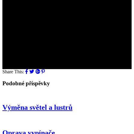
Share This:
Podobné příspěvky
Výměna světel a lustrů
Oprava vypínače