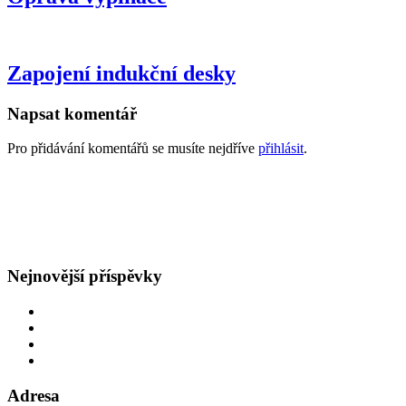
Zapojení indukční desky
Napsat komentář
Pro přidávání komentářů se musíte nejdříve
přihlásit
.
GDPR
Všeobecné obchodní podmínky
Nejnovější příspěvky
Oprava rozvodů v bytě
Obětavý přístup
Navýšení hlavního jističe
Špatná hodnota hlavního jističe
Adresa