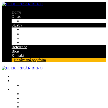
Domů
O nás
Certifikáty
Služby
Elektroinstalace
Revize
Zabezpečovací systém
Protipožární ucpávky
Reference
Blog
Kontakt
Nezávazná poptávka
Domů
O nás
Certifikáty
Služby
Elektroinstalace
Revize
Zabezpečovací systém
Protipožární ucpávky