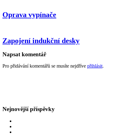
Oprava vypínače
Zapojení indukční desky
Napsat komentář
Pro přidávání komentářů se musíte nejdříve
přihlásit
.
GDPR
Všeobecné obchodní podmínky
Nejnovější příspěvky
Oprava rozvodů v bytě
Obětavý přístup
Navýšení hlavního jističe