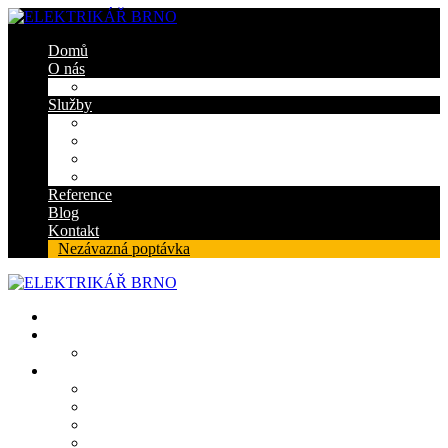
Domů
O nás
Certifikáty
Služby
Elektroinstalace
Revize
Zabezpečovací systém
Protipožární ucpávky
Reference
Blog
Kontakt
Nezávazná poptávka
Domů
O nás
Certifikáty
Služby
Elektroinstalace
Revize
Zabezpečovací systém
Protipožární ucpávky