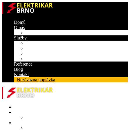
Domů
O nás
Certifikáty
Služby
Elektroinstalace
Revize
Zabezpečovací systém
Protipožární ucpávky
Reference
Blog
Kontakt
Nezávazná poptávka
Domů
O nás
Certifikáty
Služby
Elektroinstalace