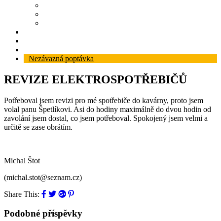
Revize
Zabezpečovací systém
Protipožární ucpávky
Reference
Blog
Kontakt
Nezávazná poptávka
REVIZE ELEKTROSPOTŘEBIČŮ
Potřeboval jsem revizi pro mé spotřebiče do kavárny, proto jsem
volal panu Špetlíkovi. Asi do hodiny maximálně do dvou hodin od
zavolání jsem dostal, co jsem potřeboval. Spokojený jsem velmi a
určitě se zase obrátím.
Michal Štot
(michal.stot@seznam.cz)
Share This:
Podobné příspěvky