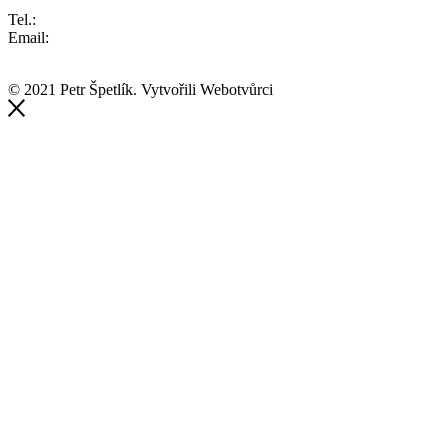
Tel.:
+420 733 609 407
Email:
info@elektrikarbrno.cz
© 2021 Petr Špetlík. Vytvořili Webotvůrci