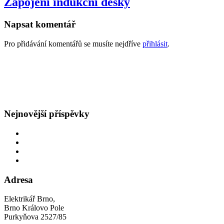
Zapojení indukční desky
Napsat komentář
Pro přidávání komentářů se musíte nejdříve
přihlásit
.
GDPR
Všeobecné obchodní podmínky
Nejnovější příspěvky
Oprava rozvodů v bytě
Obětavý přístup
Navýšení hlavního jističe
Špatná hodnota hlavního jističe
Adresa
Elektrikář Brno,
Brno Královo Pole
Purkyňova 2527/85