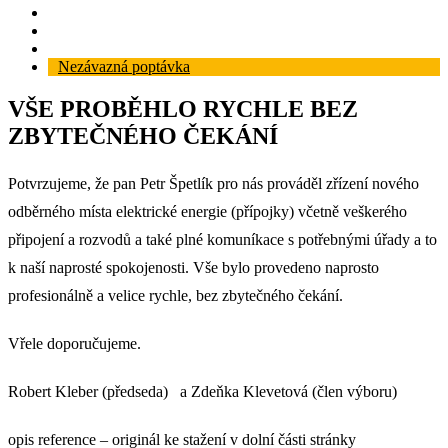
Reference
Blog
Kontakt
Nezávazná poptávka
VŠE PROBĚHLO RYCHLE BEZ
ZBYTEČNÉHO ČEKÁNÍ
Potvrzujeme, že pan Petr Špetlík pro nás prováděl zřízení nového
odběrného místa elektrické energie (přípojky) včetně veškerého
připojení a rozvodů a také plné komuníkace s potřebnými úřady a to
k naší naprosté spokojenosti. Vše bylo provedeno naprosto
profesionálně a velice rychle, bez zbytečného čekání.
Vřele doporučujeme.
Robert Kleber (předseda) a Zdeňka Klevetová (člen výboru)
opis reference – originál ke stažení v dolní části stránky