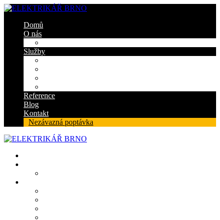
Domů
O nás
Certifikáty
Služby
Elektroinstalace
Revize
Zabezpečovací systém
Protipožární ucpávky
Reference
Blog
Kontakt
Nezávazná poptávka
Domů
O nás
Certifikáty
Služby
Elektroinstalace
Revize
Zabezpečovací systém
Protipožární ucpávky