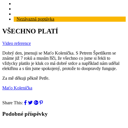
Reference
Blog
Kontakt
Nezávazná poptávka
VŠECHNO PLATÍ
Video reference
Dobrý den, jmenuji se Maťo Kolenička. S Petrem Špetlíkem se
známe již 7 roků a musím říči, že všechno co jsme si řekli to
vždycky platilo je kluk co má dobré srdce a například nám udělal
elektřinu a s tím jsme spokojený, protože to doopravdy funguje.
Za mě děkuji pěkně Petře.
Maťo Kolenička
Share This:
Podobné příspěvky