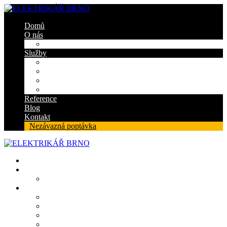
Domů
O nás
Certifikáty
Služby
Elektroinstalace
Revize
Zabezpečovací systém
Protipožární ucpávky
Reference
Blog
Kontakt
Nezávazná poptávka
Domů
O nás
Certifikáty
Služby
Elektroinstalace
Revize
Zabezpečovací systém
Protipožární ucpávky