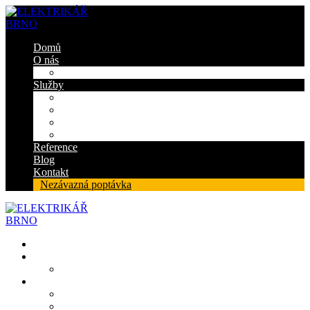
Domů
O nás
Certifikáty
Služby
Elektroinstalace
Revize
Zabezpečovací systém
Protipožární ucpávky
Reference
Blog
Kontakt
Nezávazná poptávka
Domů
O nás
Certifikáty
Služby
Elektroinstalace
Revize