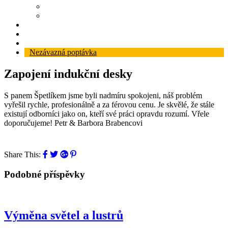
Zabezpečovací systém
Protipožární ucpávky
Reference
Blog
Kontakt
Nezávazná poptávka
Zapojení indukční desky
S panem Špetlíkem jsme byli nadmíru spokojeni, náš problém
vyřešil rychle, profesionálně a za férovou cenu. Je skvělé, že stále
existují odborníci jako on, kteří své práci opravdu rozumí. Vřele
doporučujeme! Petr & Barbora Brabencovi
Share This:
Podobné příspěvky
Výměna světel a lustrů