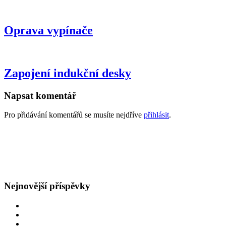
Oprava vypínače
Zapojení indukční desky
Napsat komentář
Pro přidávání komentářů se musíte nejdříve
přihlásit
.
GDPR
Všeobecné obchodní podmínky
Nejnovější příspěvky
Oprava rozvodů v bytě
Obětavý přístup
Navýšení hlavního jističe