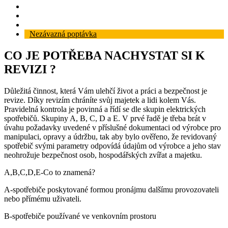
Reference
Blog
Kontakt
Nezávazná poptávka
CO JE POTŘEBA NACHYSTAT SI K
REVIZI ?
Důležitá činnost, která Vám ulehčí život a práci a bezpečnost je
revize. Díky revizím chráníte svůj majetek a lidi kolem Vás.
Pravidelná kontrola je povinná a řídí se dle skupin elektrických
spotřebičů. Skupiny A, B, C, D a E. V prvé řadě je třeba brát v
úvahu požadavky uvedené v příslušné dokumentaci od výrobce pro
manipulaci, opravy a údržbu, tak aby bylo ověřeno, že revidovaný
spotřebič svými parametry odpovídá údajům od výrobce a jeho stav
neohrožuje bezpečnost osob, hospodářských zvířat a majetku.
A,B,C,D,E-Co to znamená?
A-spotřebiče poskytované formou pronájmu dalšímu provozovateli
nebo přímému uživateli.
B-spotřebiče používané ve venkovním prostoru