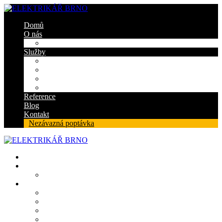
Domů
O nás
Certifikáty
Služby
Elektroinstalace
Revize
Zabezpečovací systém
Protipožární ucpávky
Reference
Blog
Kontakt
Nezávazná poptávka
Domů
O nás
Certifikáty
Služby
Elektroinstalace
Revize
Zabezpečovací systém
Protipožární ucpávky