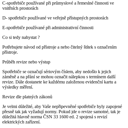
C-spotřebiče používané při průmyslové a řemeslné činnosti ve
vnitřních prostorách
D- spotřebiče používané ve veřejně přístupných prostorách
E-spotřebiče používané při administrativní činnosti
Co si tedy nahystat ?
Potřebujete návod od přístroje a nebo čitelný štítek s označením
přístroje.
Průběh revize nebo výstup
Spotřebiče se označují sériovým číslem, aby nedošlo k jejich
záměně a na přání se mohou označit nálepkou s termínem další
revize. Dále dostanete ke každému založenou evidenční kartu a
výsledky měření.
Revize dle platných zákonů
Je velmi důležité, aby Vaše nepřipevněné spotřebiče byly zapojené
přesně tak jak vyžadují normy. Pokud jde o revize samotné, tak je
důležitá hlavně norma ČSN 33 1600 ed. 2 spojená s revizí
elektrických zařízení.