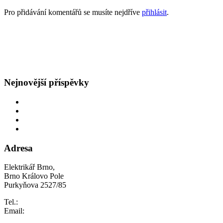
Pro přidávání komentářů se musíte nejdříve
přihlásit
.
GDPR
Všeobecné obchodní podmínky
Nejnovější příspěvky
Oprava rozvodů v bytě
Obětavý přístup
Navýšení hlavního jističe
Špatná hodnota hlavního jističe
Adresa
Elektrikář Brno,
Brno Královo Pole
Purkyňova 2527/85
Tel.:
+420 733 609 407
Email:
info@elektrikarbrno.cz