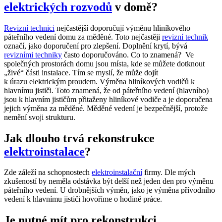
elektrických rozvodů
v domě?
Revizní technici
nejčastější doporučují výměnu hliníkového
páteřního vedení domu za měděné. Toto nejčastěji
revizní technik
označí, jako doporučení pro zlepšení. Doplnění krytí, bývá
revizními techniky
často doporučováno. Co to znamená? Ve
společných prostorách domu jsou místa, kde se můžete dotknout
„živé“ části instalace. Tím se myslí, že může dojít
k úrazu elektrickým proudem. Výměna hliníkových vodičů k
hlavnímu jističi. Toto znamená, že od páteřního vedení (hlavního)
jsou k hlavním jističům přitaženy hliníkové vodiče a je doporučena
jejich výměna za měděné. Měděné vedení je bezpečnější, protože
nemění svoji strukturu.
Jak dlouho trvá rekonstrukce
elektroinstalace
?
Zde záleží na schopnostech
elektroinstalační
firmy. Dle mých
zkušeností by neměla odstávka být delší než jeden den pro výměnu
páteřního vedení. U drobnějších výměn, jako je výměna přívodního
vedení k hlavnímu jističi hovoříme o hodině práce.
Je nutné mít pro rekonstrukci