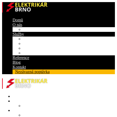
Domů
O nás
Certifikáty
Služby
Elektroinstalace
Revize
Zabezpečovací systém
Protipožární ucpávky
Reference
Blog
Kontakt
Nezávazná poptávka
Domů
O nás
Certifikáty
Služby
Elektroinstalace