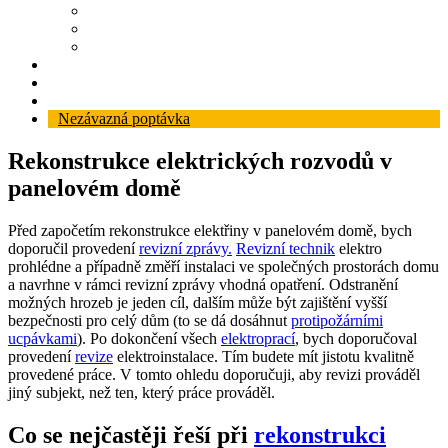
Revize
Zabezpečovací systém
Protipožární ucpávky
Reference
Blog
Kontakt
Nezávazná poptávka
Rekonstrukce elektrických rozvodů v
panelovém domě
Před započetím rekonstrukce elektřiny v panelovém domě, bych
doporučil provedení
revizní zprávy.
Revizní technik
elektro
prohlédne a případně změří instalaci ve společných prostorách domu
a navrhne v rámci revizní zprávy vhodná opatření. Odstranění
možných hrozeb je jeden cíl, dalším může být zajištění vyšší
bezpečnosti pro celý dům (to se dá dosáhnut
protipožárními
ucpávkami
). Po dokončení všech
elektroprací
, bych doporučoval
provedení
revize
elektroinstalace. Tím budete mít jistotu kvalitně
provedené práce. V tomto ohledu doporučuji, aby revizi prováděl
jiný subjekt, než ten, který práce prováděl.
Co se nejčastěji řeší při
rekonstrukci