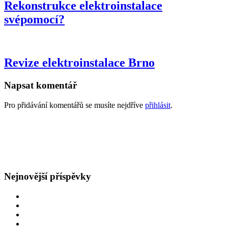
Rekonstrukce elektroinstalace
svépomocí?
Revize elektroinstalace Brno
Napsat komentář
Pro přidávání komentářů se musíte nejdříve
přihlásit
.
GDPR
Všeobecné obchodní podmínky
Nejnovější příspěvky
Oprava rozvodů v bytě
Obětavý přístup
Navýšení hlavního jističe
Špatná hodnota hlavního jističe