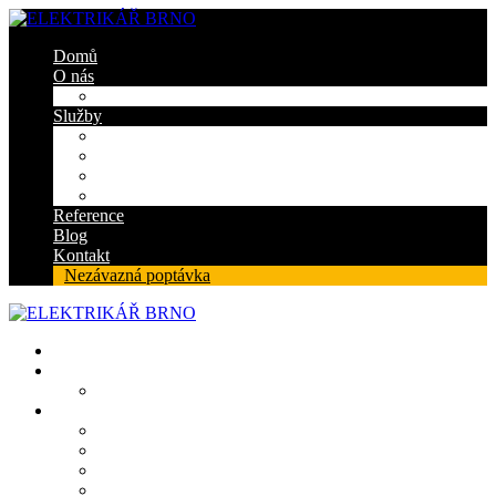
Domů
O nás
Certifikáty
Služby
Elektroinstalace
Revize
Zabezpečovací systém
Protipožární ucpávky
Reference
Blog
Kontakt
Nezávazná poptávka
Domů
O nás
Certifikáty
Služby
Elektroinstalace
Revize
Zabezpečovací systém
Protipožární ucpávky