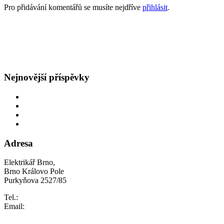
Pro přidávání komentářů se musíte nejdříve
přihlásit
.
GDPR
Všeobecné obchodní podmínky
Nejnovější příspěvky
Oprava rozvodů v bytě
Obětavý přístup
Navýšení hlavního jističe
Špatná hodnota hlavního jističe
Adresa
Elektrikář Brno,
Brno Královo Pole
Purkyňova 2527/85
Tel.:
+420 733 609 407
Email:
info@elektrikarbrno.cz