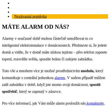
Reference
Blog
Kontakt
Nezávazná poptávka
MÁTE ALARM OD NÁS?
Alarmy v současné době mohou částečně umožňovat to co
inteligentní elektroinstalace v domácnostech. Představte si, že jedete
domů a vidíte, že v domě máte nízkou teplotu – přes telefon zapnete
topení, rozsvítíte světla, spustíte bránu či zalejete zahrádku.
Toto vše a mnohem více je možné prostřednictvím
modulu,
který
komunikuje s centrální jednotkou
alarmu
. V našem případě můžete
zalít zahrádku v době, když jste momo svoji domácnost,
spustit
spotřebič
, který se zapnutý v zásuvce.
Pro více informací, jak Vám může alarm posloužit nás
kontaktujte
.